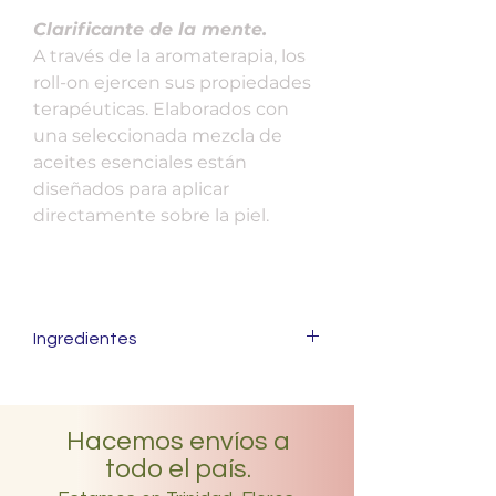
Clarificante de la mente.
A través de la aromaterapia, los
roll-on ejercen sus propiedades
terapéuticas. Elaborados con
una seleccionada mezcla de
aceites esenciales están
diseñados para aplicar
directamente sobre la piel.
Ingredientes
INCI: Simmondsia Chinesis Seed
Oil*, Cedrus Atlantica Bark Oil*,
Hacemos envíos a
Ocimum Basilicum Oil*,
todo el país.
Rosmarinus Officinalis