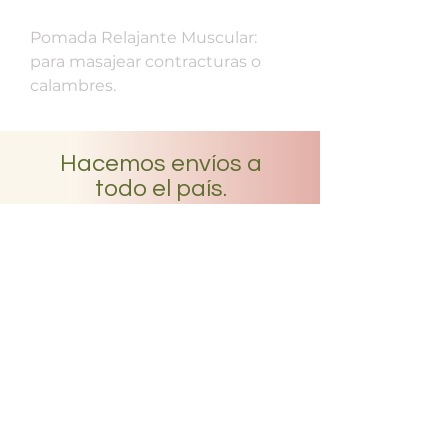
Pomada Relajante Muscular:
para masajear contracturas o
calambres.
Hacemos envíos a
todo el país.
Estamos en Trinidad, Flores,
por lo que realizamos los
envíos desde aquí. Conocé
todo lo que tenés que saber
para recibir tus productos en
nuestra sección de envíos.
Leer más