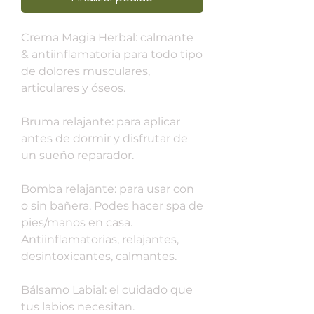
Crema Magia Herbal: calmante
& antiinflamatoria para todo tipo
de dolores musculares,
articulares y óseos.
Bruma relajante: para aplicar
antes de dormir y disfrutar de
un sueño reparador.
Bomba relajante: para usar con
o sin bañera. Podes hacer spa de
pies/manos en casa.
Antiinflamatorias, relajantes,
desintoxicantes, calmantes.
Bálsamo Labial: el cuidado que
tus labios necesitan.