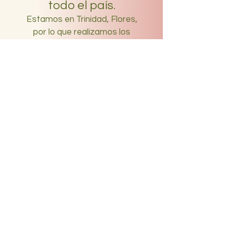
todo el país.
Estamos en Trinidad, Flores,
por lo que realizamos los
envíos desde aquí. Conocé
todo lo que tenés que saber
para recibir tus productos en
nuestra sección de envíos.
Leer más
#lanaturalezaesSabia
SUSCRIBITE A NUESTRO MAILING Y
ENTERATE DE TODO!